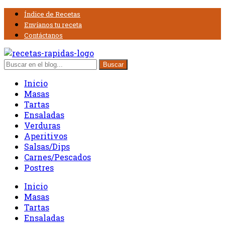
Índice de Recetas
Envíanos tu receta
Contáctanos
Inicio
Masas
Tartas
Ensaladas
Verduras
Aperitivos
Salsas/Dips
Carnes/Pescados
Postres
Inicio
Masas
Tartas
Ensaladas