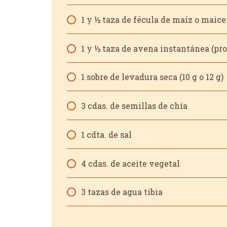
1 y ½ taza de fécula de maíz o maic
130
1 y ½ taza de avena instantánea (pr
1 sobre de levadura seca (10 g o 12 g)
3 cdas. de semillas de chía
1 cdta. de sal
4 cdas. de aceite vegetal
3 tazas de agua tibia