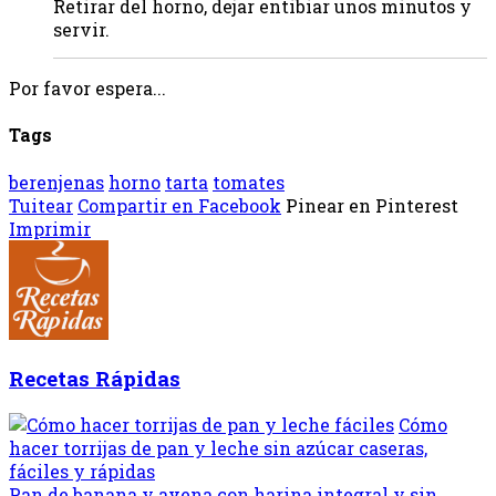
Retirar del horno, dejar entibiar unos minutos y
servir.
Por favor espera...
Tags
berenjenas
horno
tarta
tomates
Tuitear
Compartir en Facebook
Pinear en Pinterest
Imprimir
Recetas Rápidas
Cómo
hacer torrijas de pan y leche sin azúcar caseras,
fáciles y rápidas
Pan de banana y avena con harina integral y sin