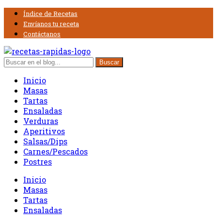
Índice de Recetas
Envíanos tu receta
Contáctanos
Inicio
Masas
Tartas
Ensaladas
Verduras
Aperitivos
Salsas/Dips
Carnes/Pescados
Postres
Inicio
Masas
Tartas
Ensaladas