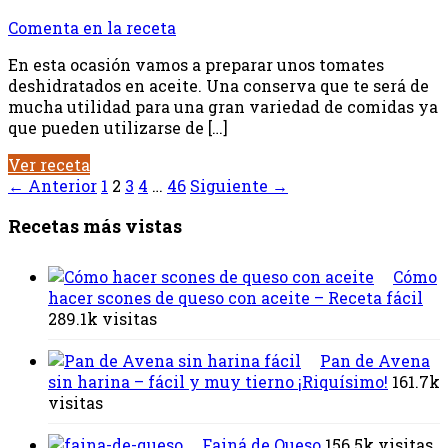
Comenta en la receta
En esta ocasión vamos a preparar unos tomates
deshidratados en aceite. Una conserva que te será de
mucha utilidad para una gran variedad de comidas ya
que pueden utilizarse de […]
Ver receta
← Anterior
1
2
3
4
…
46
Siguiente →
Recetas más vistas
Cómo
hacer scones de queso con aceite – Receta fácil
289.1k visitas
Pan de Avena
sin harina – fácil y muy tierno ¡Riquísimo!
161.7k
visitas
Fainá de Queso
156.5k visitas