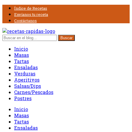
Índice de Recetas
Envíanos tu receta
Contáctanos
Inicio
Masas
Tartas
Ensaladas
Verduras
Aperitivos
Salsas/Dips
Carnes/Pescados
Postres
Inicio
Masas
Tartas
Ensaladas