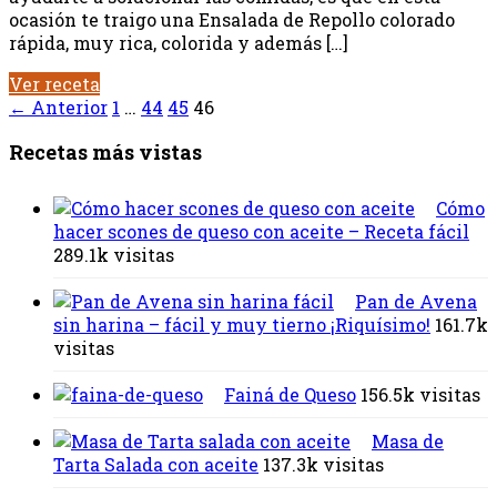
ocasión te traigo una Ensalada de Repollo colorado
rápida, muy rica, colorida y además […]
Ver receta
← Anterior
1
…
44
45
46
Recetas más vistas
Cómo
hacer scones de queso con aceite – Receta fácil
289.1k visitas
Pan de Avena
sin harina – fácil y muy tierno ¡Riquísimo!
161.7k
visitas
Fainá de Queso
156.5k visitas
Masa de
Tarta Salada con aceite
137.3k visitas