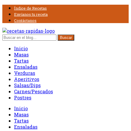
Índice de Recetas
Envíanos tu receta
Contáctanos
Inicio
Masas
Tartas
Ensaladas
Verduras
Aperitivos
Salsas/Dips
Carnes/Pescados
Postres
Inicio
Masas
Tartas
Ensaladas