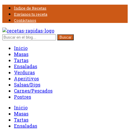
Índice de Recetas
Envíanos tu receta
Contáctanos
Inicio
Masas
Tartas
Ensaladas
Verduras
Aperitivos
Salsas/Dips
Carnes/Pescados
Postres
Inicio
Masas
Tartas
Ensaladas