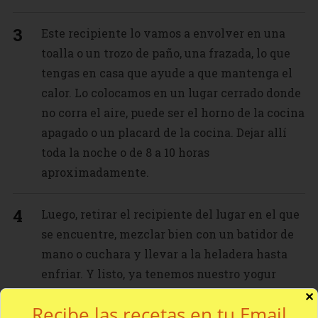
Este recipiente lo vamos a envolver en una
toalla o un trozo de paño, una frazada, lo que
tengas en casa que ayude a que mantenga el
calor. Lo colocamos en un lugar cerrado donde
no corra el aire, puede ser el horno de la cocina
apagado o un placard de la cocina. Dejar allí
toda la noche o de 8 a 10 horas
aproximadamente.
Luego, retirar el recipiente del lugar en el que
se encuentre, mezclar bien con un batidor de
mano o cuchara y llevar a la heladera hasta
enfriar. Y listo, ya tenemos nuestro yogur
casero para toda la semana.
✕
Recibe las recetas en tu Email