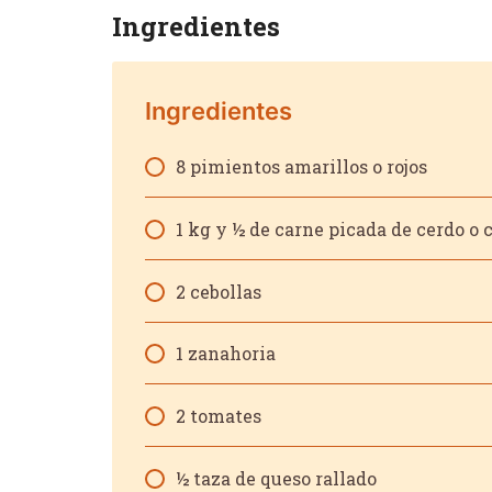
Ingredientes
Ingredientes
8 pimientos amarillos o rojos
1 kg y ½ de carne picada de cerdo o
2 cebollas
1 zanahoria
2 tomates
52
½ taza de queso rallado