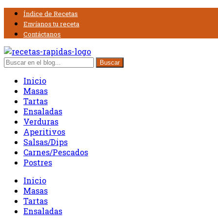
Índice de Recetas
Envíanos tu receta
Contáctanos
Inicio
Masas
Tartas
Ensaladas
Verduras
Aperitivos
Salsas/Dips
Carnes/Pescados
Postres
Inicio
Masas
Tartas
Ensaladas