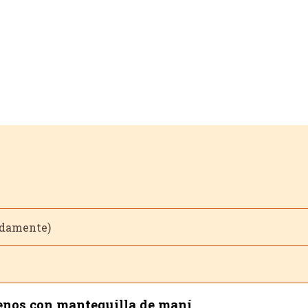
adamente)
lenos con mantequilla de maní