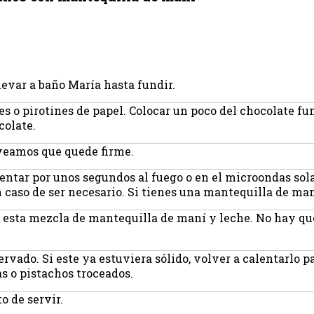
llevar a baño María hasta fundir.
s o pirotines de papel. Colocar un poco del chocolate fu
colate.
 veamos que quede firme.
lentar por unos segundos al fuego o en el microondas so
aso de ser necesario. Si tienes una mantequilla de maní
n esta mezcla de mantequilla de maní y leche. No hay que
.
ervado. Si este ya estuviera sólido, volver a calentarlo 
s o pistachos troceados.
 de servir.