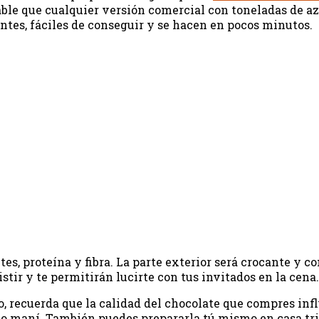
e que cualquier versión comercial con toneladas de azúc
tes, fáciles de conseguir y se hacen en pocos minutos.
es, proteína y fibra. La parte exterior será crocante y c
stir y te permitirán lucirte con tus invitados en la cena.
recuerda que la calidad del chocolate que compres influi
olo maní. También puedes prepararla tú mismo en casa tr