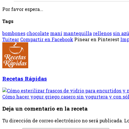
Por favor espera...
Tags
bombones
chocolate
maní
mantequilla
rellenos
sin az
Tuitear
Compartir en Facebook
Pinear en Pinterest
Imp
Recetas Rápidas
Cómo hacer yogur griego casero sin yogurtera y con sól
Deja un comentario en la receta
Tu dirección de correo electrónico no será publicada.
Lo