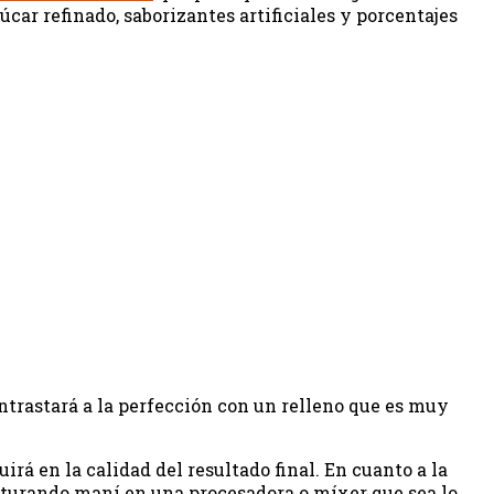
ar refinado, saborizantes artificiales y porcentajes
ontrastará a la perfección con un relleno que es muy
rá en la calidad del resultado final. En cuanto a la
iturando maní en una procesadora o míxer que sea lo