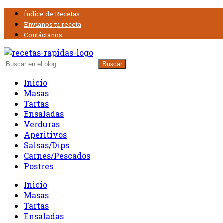
Índice de Recetas
Envíanos tu receta
Contáctanos
Inicio
Masas
Tartas
Ensaladas
Verduras
Aperitivos
Salsas/Dips
Carnes/Pescados
Postres
Inicio
Masas
Tartas
Ensaladas