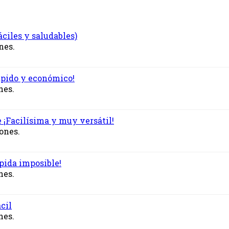
ciles y saludables)
nes.
ápido y económico!
nes.
e ¡Facilísima y muy versátil!
iones.
pida imposible!
nes.
cil
nes.