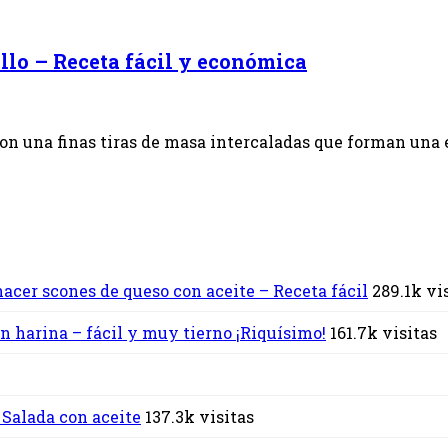
llo – Receta fácil y económica
con una finas tiras de masa intercaladas que forman una e
acer scones de queso con aceite – Receta fácil
289.1k vi
n harina – fácil y muy tierno ¡Riquísimo!
161.7k visitas
 Salada con aceite
137.3k visitas