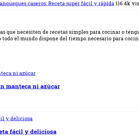
nqueques caseros: Receta super fácil y rápída
116.4k vi
onas que necesiten de recetas simples para cocinar o ten
 todo el mundo dispone del tiempo necesario para cocinar.
in manteca ni azúcar
a fácil y deliciosa