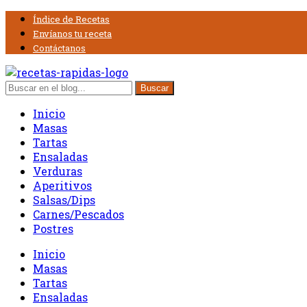
Índice de Recetas
Envíanos tu receta
Contáctanos
Inicio
Masas
Tartas
Ensaladas
Verduras
Aperitivos
Salsas/Dips
Carnes/Pescados
Postres
Inicio
Masas
Tartas
Ensaladas