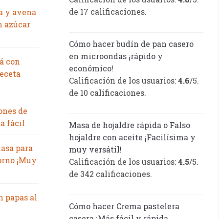
de 17 calificaciones.
a y avena
n azúcar
Cómo hacer budín de pan casero
en microondas ¡rápido y
á con
económico!
eceta
Calificación de los usuarios:
4.6
/5.
de 10 calificaciones.
ones de
a fácil
Masa de hojaldre rápida o Falso
hojaldre con aceite ¡Facilísima y
asa para
muy versátil!
orno ¡Muy
Calificación de los usuarios:
4.5
/5.
de 342 calificaciones.
n papas al
Cómo hacer Crema pastelera
casera ¡Más fácil y rápida