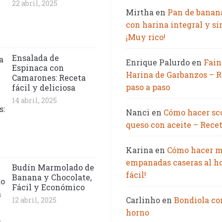
22 abril, 2025
Mirtha
en
Pan de banan
con harina integral y si
¡Muy rico!
Ensalada de
Enrique Palurdo
en
Fain
Espinaca con
Harina de Garbanzos – R
Camarones: Receta
paso a paso
fácil y deliciosa
14 abril, 2025
Nanci
en
Cómo hacer sc
queso con aceite – Recet
Karina
en
Cómo hacer m
empanadas caseras al h
Budín Marmolado de
fácil!
Banana y Chocolate,
Fácil y Económico
Carlinho
en
Bondiola co
12 abril, 2025
horno