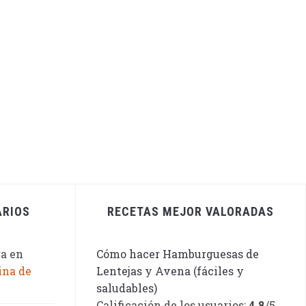
ARIOS
RECETAS MEJOR VALORADAS
ga
en
Cómo hacer Hamburguesas de
ina de
Lentejas y Avena (fáciles y
saludables)
Calificación de los usuarios:
4.8
/5.