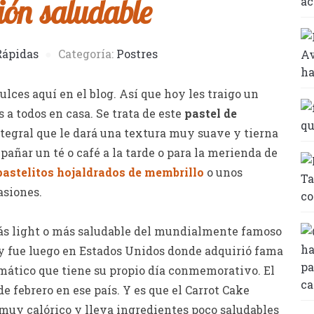
ión saludable
Rápidas
Categoría:
Postres
lces aquí en el blog. Así que hoy les traigo un
 a todos en casa. Se trata de este
pastel de
ntegral que le dará una textura muy suave y tierna
pañar un té o café a la tarde o para la merienda de
pastelitos hojaldrados de membrillo
o unos
asiones.
s light o más saludable del mundialmente famoso
 y fue luego en Estados Unidos donde adquirió fama
emático que tiene su propio día conmemorativo. El
e febrero en ese país. Y es que el Carrot Cake
 muy calórico y lleva ingredientes poco saludables