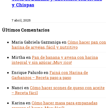
y Chispas
7 abril, 2025
Últimos Comentarios
Maria Gabriela Gazzaniga
en
Cómo hacer pan con
harina de arvejas, fácil y nutritivo
Mirtha
en
Pan de banana y avena con harina
integral y sin azúcar ¡Muy rico!
Enrique Palurdo
en
Fainá con Harina de
Garbanzos – Receta paso a paso
Nanci
en
Cómo hacer scones de queso con aceite
– Receta fácil
Karina
en
Cómo hacer masa para empanadas
caseras al horno ¡Muy fácil!