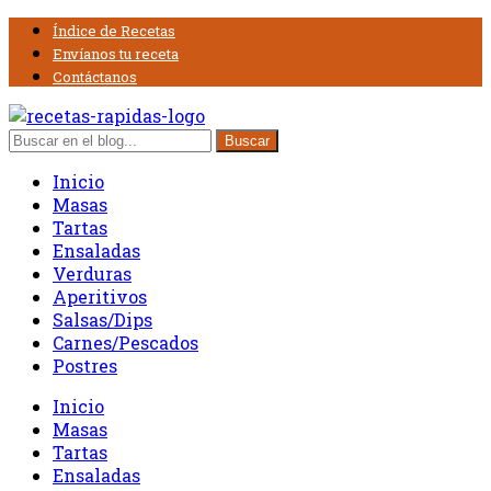
Índice de Recetas
Envíanos tu receta
Contáctanos
Inicio
Masas
Tartas
Ensaladas
Verduras
Aperitivos
Salsas/Dips
Carnes/Pescados
Postres
Inicio
Masas
Tartas
Ensaladas