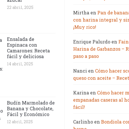
22 abril, 2025
Mirtha
en
Pan de banan
con harina integral y si
¡Muy rico!
Ensalada de
Enrique Palurdo
en
Fain
Espinaca con
Harina de Garbanzos – R
Camarones: Receta
paso a paso
fácil y deliciosa
14 abril, 2025
Nanci
en
Cómo hacer sc
queso con aceite – Recet
Karina
en
Cómo hacer m
empanadas caseras al h
Budín Marmolado de
fácil!
Banana y Chocolate,
Fácil y Económico
Carlinho
en
Bondiola co
12 abril, 2025
horno