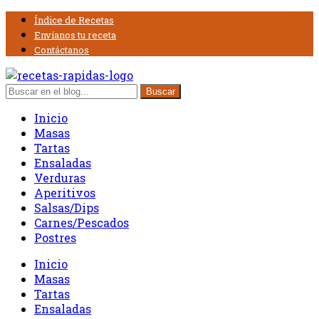
Índice de Recetas
Envíanos tu receta
Contáctanos
Inicio
Masas
Tartas
Ensaladas
Verduras
Aperitivos
Salsas/Dips
Carnes/Pescados
Postres
Inicio
Masas
Tartas
Ensaladas