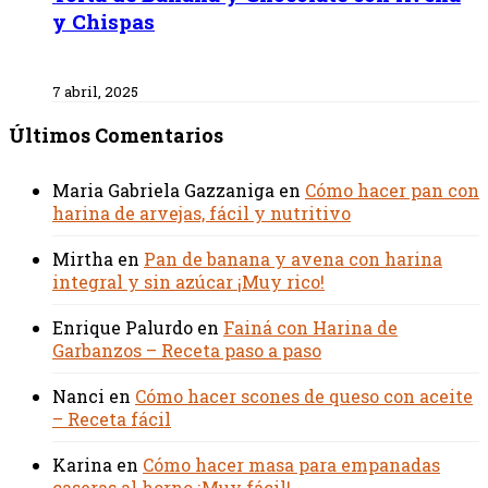
y Chispas
7 abril, 2025
Últimos Comentarios
Maria Gabriela Gazzaniga
en
Cómo hacer pan con
harina de arvejas, fácil y nutritivo
Mirtha
en
Pan de banana y avena con harina
integral y sin azúcar ¡Muy rico!
Enrique Palurdo
en
Fainá con Harina de
Garbanzos – Receta paso a paso
Nanci
en
Cómo hacer scones de queso con aceite
– Receta fácil
Karina
en
Cómo hacer masa para empanadas
caseras al horno ¡Muy fácil!