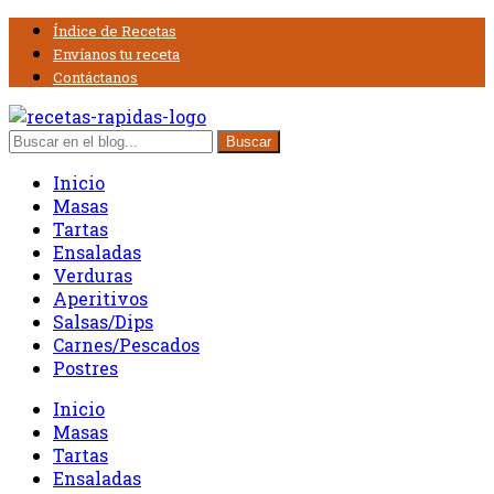
Índice de Recetas
Envíanos tu receta
Contáctanos
Inicio
Masas
Tartas
Ensaladas
Verduras
Aperitivos
Salsas/Dips
Carnes/Pescados
Postres
Inicio
Masas
Tartas
Ensaladas