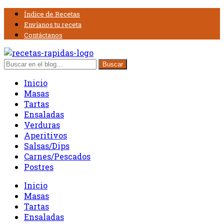
Índice de Recetas
Envíanos tu receta
Contáctanos
Inicio
Masas
Tartas
Ensaladas
Verduras
Aperitivos
Salsas/Dips
Carnes/Pescados
Postres
Inicio
Masas
Tartas
Ensaladas