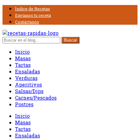
Índice de Recetas
Envíanos tu receta
Contáctanos
Inicio
Masas
Tartas
Ensaladas
Verduras
Aperitivos
Salsas/Dips
Carnes/Pescados
Postres
Inicio
Masas
Tartas
Ensaladas