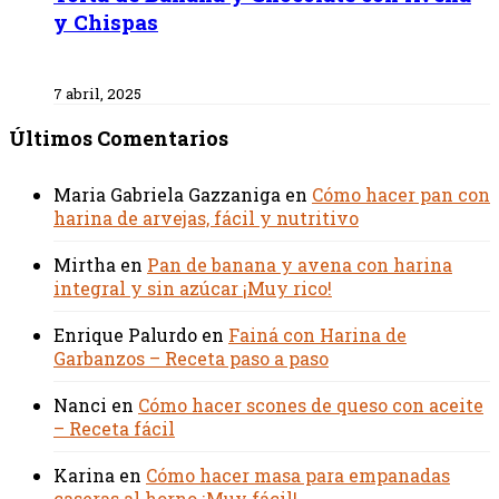
y Chispas
7 abril, 2025
Últimos Comentarios
Maria Gabriela Gazzaniga
en
Cómo hacer pan con
harina de arvejas, fácil y nutritivo
Mirtha
en
Pan de banana y avena con harina
integral y sin azúcar ¡Muy rico!
Enrique Palurdo
en
Fainá con Harina de
Garbanzos – Receta paso a paso
Nanci
en
Cómo hacer scones de queso con aceite
– Receta fácil
Karina
en
Cómo hacer masa para empanadas
caseras al horno ¡Muy fácil!