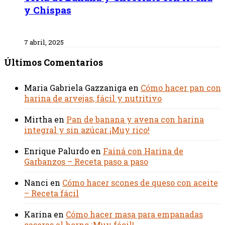
y Chispas
7 abril, 2025
Últimos Comentarios
Maria Gabriela Gazzaniga
en
Cómo hacer pan con
harina de arvejas, fácil y nutritivo
Mirtha
en
Pan de banana y avena con harina
integral y sin azúcar ¡Muy rico!
Enrique Palurdo
en
Fainá con Harina de
Garbanzos – Receta paso a paso
Nanci
en
Cómo hacer scones de queso con aceite
– Receta fácil
Karina
en
Cómo hacer masa para empanadas
caseras al horno ¡Muy fácil!