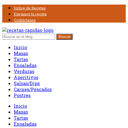
Índice de Recetas
Envíanos tu receta
Contáctanos
Inicio
Masas
Tartas
Ensaladas
Verduras
Aperitivos
Salsas/Dips
Carnes/Pescados
Postres
Inicio
Masas
Tartas
Ensaladas