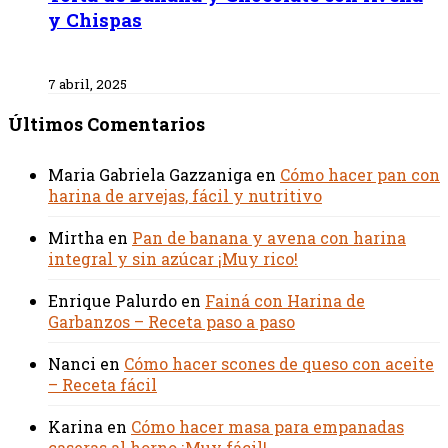
y Chispas
7 abril, 2025
Últimos Comentarios
Maria Gabriela Gazzaniga
en
Cómo hacer pan con
harina de arvejas, fácil y nutritivo
Mirtha
en
Pan de banana y avena con harina
integral y sin azúcar ¡Muy rico!
Enrique Palurdo
en
Fainá con Harina de
Garbanzos – Receta paso a paso
Nanci
en
Cómo hacer scones de queso con aceite
– Receta fácil
Karina
en
Cómo hacer masa para empanadas
caseras al horno ¡Muy fácil!