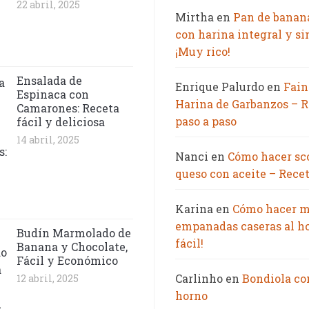
22 abril, 2025
Mirtha
en
Pan de banan
con harina integral y si
¡Muy rico!
Ensalada de
Enrique Palurdo
en
Fain
Espinaca con
Harina de Garbanzos – R
Camarones: Receta
paso a paso
fácil y deliciosa
14 abril, 2025
Nanci
en
Cómo hacer sc
queso con aceite – Recet
Karina
en
Cómo hacer m
empanadas caseras al h
Budín Marmolado de
fácil!
Banana y Chocolate,
Fácil y Económico
Carlinho
en
Bondiola co
12 abril, 2025
horno