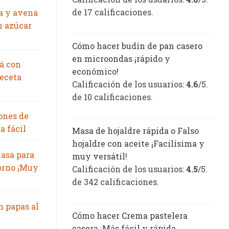
de 17 calificaciones.
a y avena
n azúcar
Cómo hacer budín de pan casero
en microondas ¡rápido y
á con
económico!
eceta
Calificación de los usuarios:
4.6
/5.
de 10 calificaciones.
ones de
a fácil
Masa de hojaldre rápida o Falso
hojaldre con aceite ¡Facilísima y
asa para
muy versátil!
orno ¡Muy
Calificación de los usuarios:
4.5
/5.
de 342 calificaciones.
n papas al
Cómo hacer Crema pastelera
casera ¡Más fácil y rápida