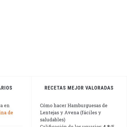
ARIOS
RECETAS MEJOR VALORADAS
ga
en
Cómo hacer Hamburguesas de
ina de
Lentejas y Avena (fáciles y
saludables)
Calificación de los usuarios:
4.8
/5.