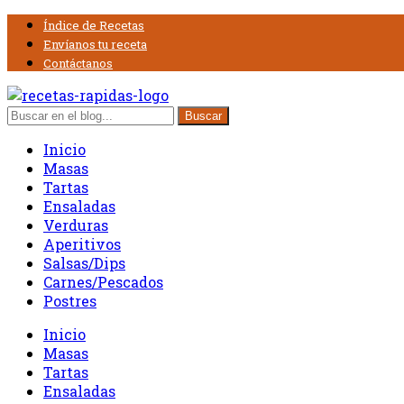
Índice de Recetas
Envíanos tu receta
Contáctanos
Inicio
Masas
Tartas
Ensaladas
Verduras
Aperitivos
Salsas/Dips
Carnes/Pescados
Postres
Inicio
Masas
Tartas
Ensaladas