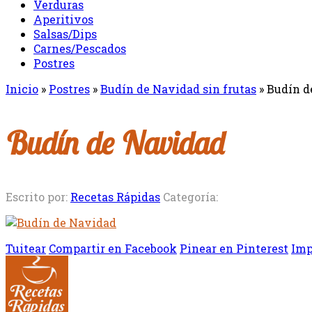
Verduras
Aperitivos
Salsas/Dips
Carnes/Pescados
Postres
Inicio
»
Postres
»
Budín de Navidad sin frutas
»
Budín d
Budín de Navidad
Escrito por:
Recetas Rápidas
Categoría:
Tuitear
Compartir en Facebook
Pinear en Pinterest
Imp