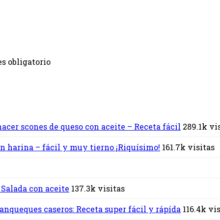
s obligatorio
acer scones de queso con aceite – Receta fácil
289.1k vi
n harina – fácil y muy tierno ¡Riquísimo!
161.7k visitas
 Salada con aceite
137.3k visitas
nqueques caseros: Receta super fácil y rápída
116.4k vi