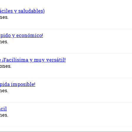
ciles y saludables)
nes.
ápido y económico!
nes.
e ¡Facilísima y muy versátil!
iones.
pida imposible!
nes.
cil
nes.