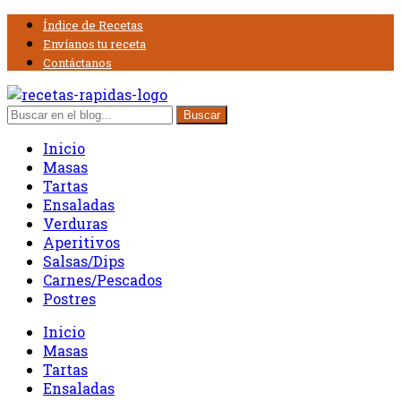
Índice de Recetas
Envíanos tu receta
Contáctanos
Inicio
Masas
Tartas
Ensaladas
Verduras
Aperitivos
Salsas/Dips
Carnes/Pescados
Postres
Inicio
Masas
Tartas
Ensaladas