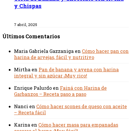
y Chispas
7 abril, 2025
Últimos Comentarios
Maria Gabriela Gazzaniga
en
Cómo hacer pan con
harina de arvejas, fácil y nutritivo
Mirtha
en
Pan de banana y avena con harina
integral y sin azúcar ¡Muy rico!
Enrique Palurdo
en
Fainá con Harina de
Garbanzos – Receta paso a paso
Nanci
en
Cómo hacer scones de queso con aceite
– Receta fácil
Karina
en
Cómo hacer masa para empanadas
caseras al horno ¡Muy fácil!