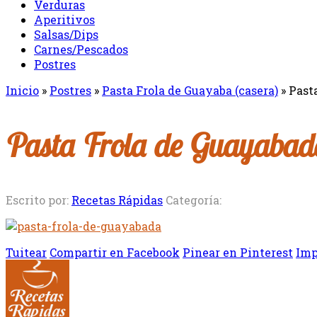
Verduras
Aperitivos
Salsas/Dips
Carnes/Pescados
Postres
Inicio
»
Postres
»
Pasta Frola de Guayaba (casera)
»
Past
Pasta Frola de Guayabad
Escrito por:
Recetas Rápidas
Categoría:
Tuitear
Compartir en Facebook
Pinear en Pinterest
Imp