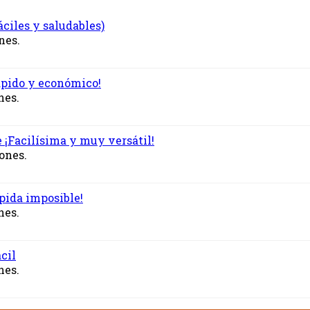
ciles y saludables)
nes.
ápido y económico!
nes.
e ¡Facilísima y muy versátil!
iones.
pida imposible!
nes.
cil
nes.