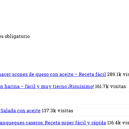
s obligatorio
acer scones de queso con aceite – Receta fácil
289.1k vi
n harina – fácil y muy tierno ¡Riquísimo!
161.7k visitas
 Salada con aceite
137.3k visitas
nqueques caseros: Receta super fácil y rápída
116.4k vi