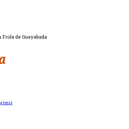
a Frola de Guayabada
a
rimir