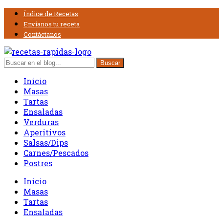
Índice de Recetas
Envíanos tu receta
Contáctanos
Inicio
Masas
Tartas
Ensaladas
Verduras
Aperitivos
Salsas/Dips
Carnes/Pescados
Postres
Inicio
Masas
Tartas
Ensaladas