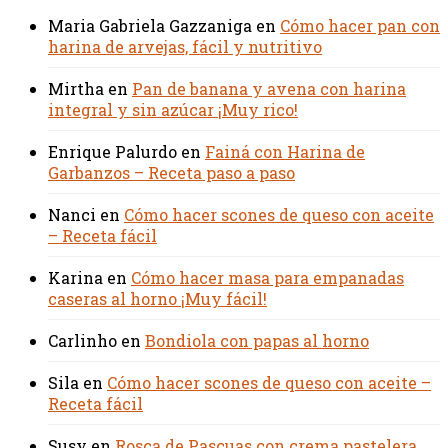
Maria Gabriela Gazzaniga
en
Cómo hacer pan con
harina de arvejas, fácil y nutritivo
Mirtha
en
Pan de banana y avena con harina
integral y sin azúcar ¡Muy rico!
Enrique Palurdo
en
Fainá con Harina de
Garbanzos – Receta paso a paso
Nanci
en
Cómo hacer scones de queso con aceite
– Receta fácil
Karina
en
Cómo hacer masa para empanadas
caseras al horno ¡Muy fácil!
Carlinho
en
Bondiola con papas al horno
Sila
en
Cómo hacer scones de queso con aceite –
Receta fácil
Susy
en
Rosca de Pascuas con crema pastelera,