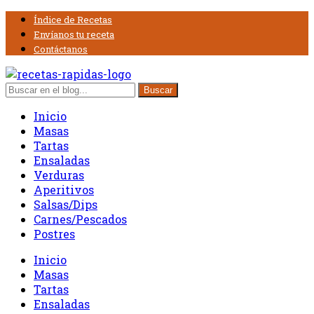
Índice de Recetas
Envíanos tu receta
Contáctanos
Inicio
Masas
Tartas
Ensaladas
Verduras
Aperitivos
Salsas/Dips
Carnes/Pescados
Postres
Inicio
Masas
Tartas
Ensaladas