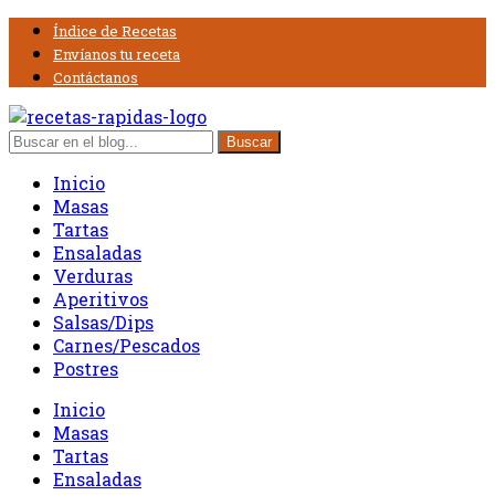
Índice de Recetas
Envíanos tu receta
Contáctanos
Inicio
Masas
Tartas
Ensaladas
Verduras
Aperitivos
Salsas/Dips
Carnes/Pescados
Postres
Inicio
Masas
Tartas
Ensaladas