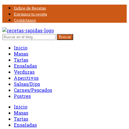
Índice de Recetas
Envíanos tu receta
Contáctanos
Inicio
Masas
Tartas
Ensaladas
Verduras
Aperitivos
Salsas/Dips
Carnes/Pescados
Postres
Inicio
Masas
Tartas
Ensaladas