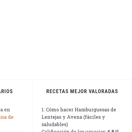
ARIOS
RECETAS MEJOR VALORADAS
ga
en
Cómo hacer Hamburguesas de
ina de
Lentejas y Avena (fáciles y
saludables)
Calificación de los usuarios:
4.8
/5.