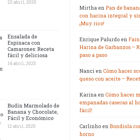
22 abril, 2025
Mirtha
en
Pan de banan
con harina integral y si
¡Muy rico!
Ensalada de
Enrique Palurdo
en
Fain
Espinaca con
Harina de Garbanzos – R
Camarones: Receta
paso a paso
fácil y deliciosa
14 abril, 2025
Nanci
en
Cómo hacer sc
queso con aceite – Recet
Karina
en
Cómo hacer m
empanadas caseras al h
Budín Marmolado de
fácil!
Banana y Chocolate,
Fácil y Económico
Carlinho
en
Bondiola co
12 abril, 2025
horno