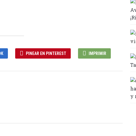
Av
¡R
vi
OK
PINEAR EN PINTEREST
IMPRIMIR
Ta
ha
y 