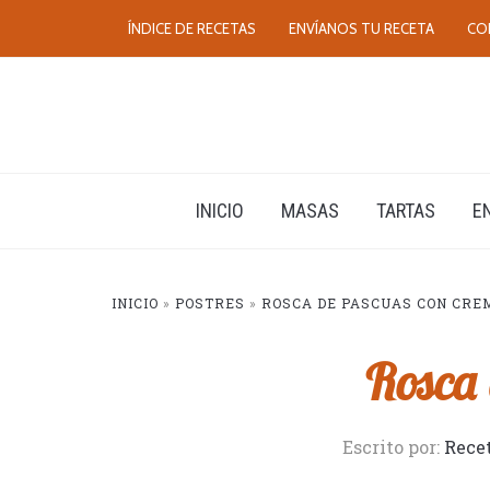
ÍNDICE DE RECETAS
ENVÍANOS TU RECETA
CO
INICIO
MASAS
TARTAS
E
INICIO
»
POSTRES
»
ROSCA DE PASCUAS CON CREM
Rosca 
Escrito por:
Rece