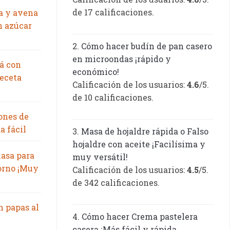
de 17 calificaciones.
a y avena
n azúcar
Cómo hacer budín de pan casero
en microondas ¡rápido y
á con
económico!
eceta
Calificación de los usuarios:
4.6
/5.
de 10 calificaciones.
ones de
a fácil
Masa de hojaldre rápida o Falso
hojaldre con aceite ¡Facilísima y
asa para
muy versátil!
orno ¡Muy
Calificación de los usuarios:
4.5
/5.
de 342 calificaciones.
n papas al
Cómo hacer Crema pastelera
casera ¡Más fácil y rápida