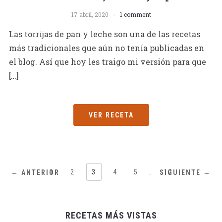
17 abril, 2020
1 comment
Las torrijas de pan y leche son una de las recetas
más tradicionales que aún no tenía publicadas en
el blog. Así que hoy les traigo mi versión para que
[…]
VER RECETA
1
2
3
4
5
…
12
← ANTERIOR
SIGUIENTE →
RECETAS MÁS VISTAS