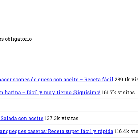
s obligatorio
acer scones de queso con aceite – Receta fácil
289.1k vi
n harina – fácil y muy tierno ¡Riquísimo!
161.7k visitas
 Salada con aceite
137.3k visitas
nqueques caseros: Receta super fácil y rápída
116.4k vi