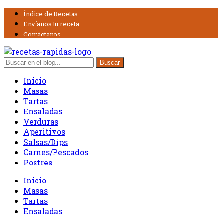
Índice de Recetas
Envíanos tu receta
Contáctanos
Inicio
Masas
Tartas
Ensaladas
Verduras
Aperitivos
Salsas/Dips
Carnes/Pescados
Postres
Inicio
Masas
Tartas
Ensaladas