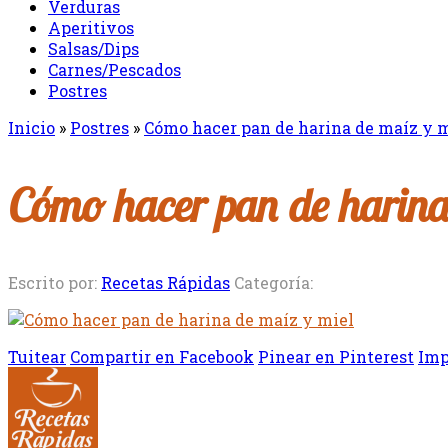
Verduras
Aperitivos
Salsas/Dips
Carnes/Pescados
Postres
Inicio
»
Postres
»
Cómo hacer pan de harina de maíz y mi
Cómo hacer pan de harina
Escrito por:
Recetas Rápidas
Categoría:
Tuitear
Compartir en Facebook
Pinear en Pinterest
Imp