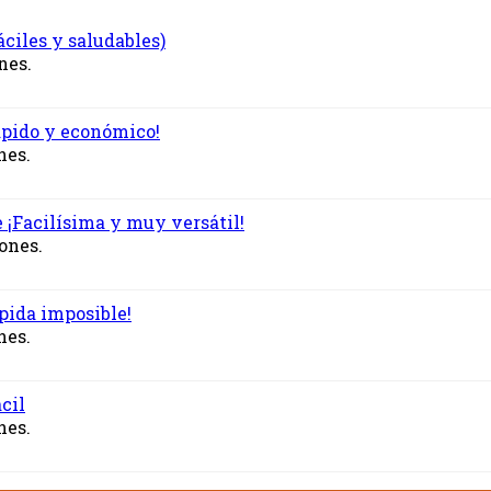
ciles y saludables)
nes.
ápido y económico!
nes.
e ¡Facilísima y muy versátil!
iones.
pida imposible!
nes.
cil
nes.