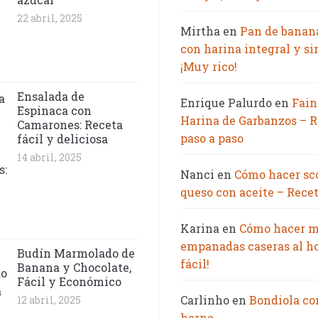
22 abril, 2025
Mirtha
en
Pan de banan
con harina integral y si
¡Muy rico!
Ensalada de
Enrique Palurdo
en
Fain
Espinaca con
Harina de Garbanzos – R
Camarones: Receta
paso a paso
fácil y deliciosa
14 abril, 2025
Nanci
en
Cómo hacer sc
queso con aceite – Recet
Karina
en
Cómo hacer m
empanadas caseras al h
Budín Marmolado de
fácil!
Banana y Chocolate,
Fácil y Económico
Carlinho
en
Bondiola co
12 abril, 2025
horno